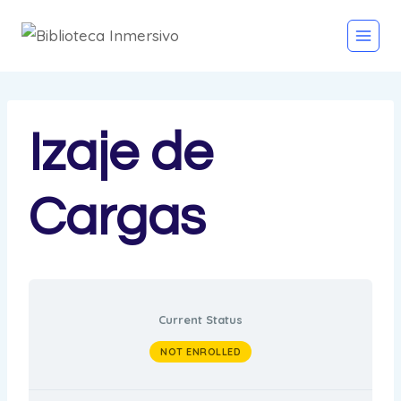
Skip
to
content
Izaje de
Cargas
Current Status
NOT ENROLLED